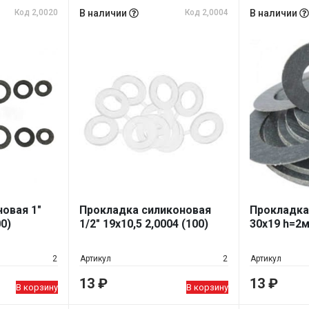
Код 2,0020
В наличии
Код 2,0004
В наличии
овая 1"
Прокладка силиконовая
Прокладка
0)
1/2" 19х10,5 2,0004 (100)
30х19 h=2м
2
Артикул
2
Артикул
13
₽
13
₽
В корзину
В корзину