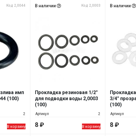
Код 2,0044
В наличии
Код 2,0003
В наличии
злива имп
Прокладка резиновая 1/2"
Прокладка
44 (100)
для подводки воды 2,0003
3/4" прозр
(100)
(100)
2
Артикул
2
Артикул
8
₽
8
₽
В корзину
В корзину