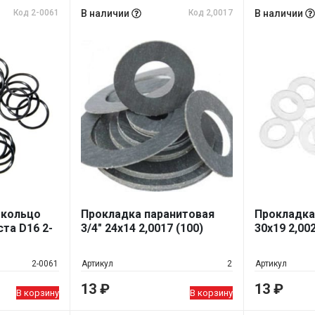
Код 2-0061
В наличии
Код 2,0017
В наличии
 кольцо
Прокладка паранитовая
Прокладка
та D16 2-
3/4" 24х14 2,0017 (100)
30х19 2,002
2-0061
Артикул
2
Артикул
13
₽
13
₽
В корзину
В корзину