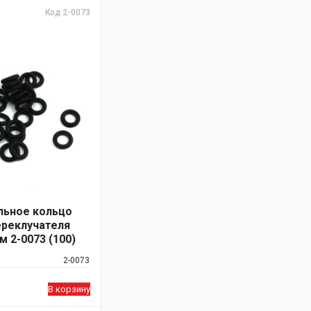
Код 2-0073
льное кольцо
ереклучателя
 2-0073 (100)
2-0073
В корзину