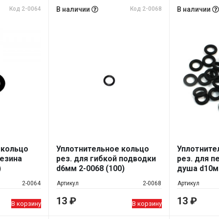
Код 2-0064
В наличии
Код 2-0068
В наличии
 кольцо
Уплотнительное кольцо
Уплотните
резина
рез. для гибкой подводки
рез. для п
)
d6мм 2-0068 (100)
душа d10мм
2-0064
Артикул
2-0068
Артикул
13
₽
13
₽
В корзину
В корзину