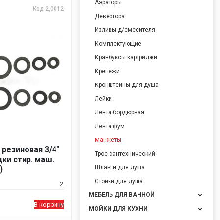
Аэраторы
Код 2,0012
Девертора
Изливы д/смесителя
Комплектующие
Кранбуксы картриджи
Крепежи
Кронштейны для душа
Лейки
Лента бордюрная
Лента фум
Манжеты
 резиновая 3/4"
Трос сантехнический
ки стир. маш.
Шланги для душа
)
Стойки для душа
2
МЕБЕЛЬ ДЛЯ ВАННОЙ
В корзину
МОЙКИ ДЛЯ КУХНИ