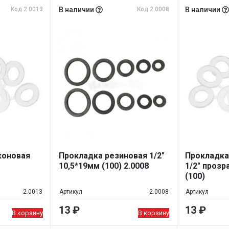
Код 2.0013
В наличии
Код 2.0008
В наличии
коновая
Прокладка резиновая 1/2"
Прокладка
10,5*19мм (100) 2.0008
1/2" прозр
(100)
2.0013
Артикул
2.0008
Артикул
13
₽
13
₽
В корзину
В корзину