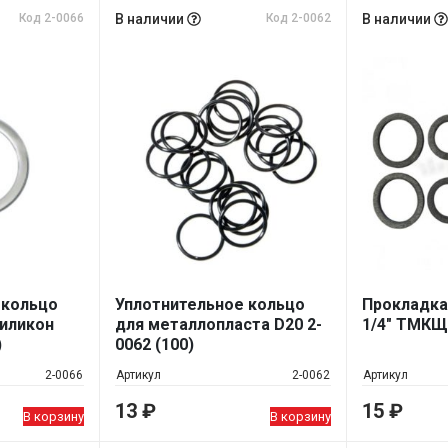
Код 2-0066
В наличии
Код 2-0062
В наличии
 кольцо
Уплотнительное кольцо
Прокладка
силикон
для металлопласта D20 2-
1/4" ТМКЩ 
)
0062 (100)
2-0066
Артикул
2-0062
Артикул
13
₽
15
₽
В корзину
В корзину