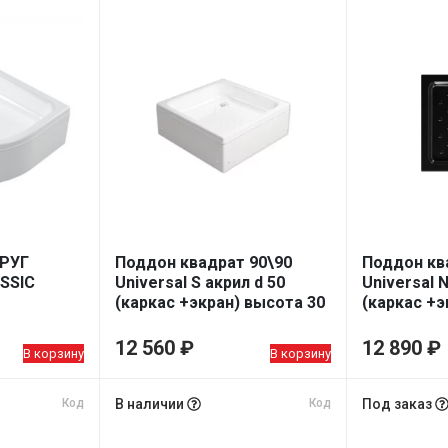
РУГ
Поддон квадрат 90\90
Поддон кв
ASSIC
Universal S акрил d 50
Universal N
(каркас +экран) высота 30
(каркас +э
) ВЫС.30
см
см BLACK
12 560
₽
12 890
₽
В корзину
В корзину
Код
В наличии
Код
Под заказ