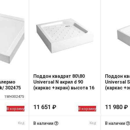
Поддон квадрат 80\80
Поддон кв
алермо
Universal N акрил d 90
Universal S
k/ 302475
(каркас +экран) высота 16
(каркас +э
см
см
1WH302475
11 651
₽
11 980
₽
В корзину
В корзину
Код
В наличии
Код
В наличии