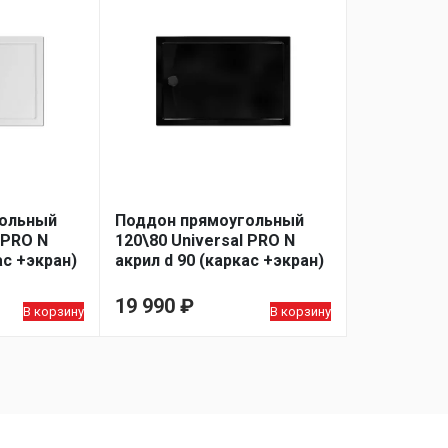
гольный
Поддон прямоугольный
 PRO N
120\80 Universal PRO N
ас +экран)
акрил d 90 (каркас +экран)
высота 13 см BLACK
19 990
₽
В корзину
В корзину