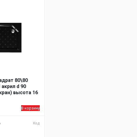
адрат 80\80
 акрил d 90
кран) высота 16
В корзину
Код