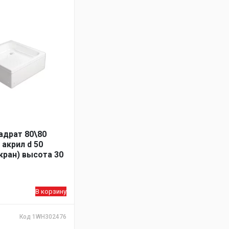
адрат 80\80
 акрил d 50
кран) высота 30
В корзину
Код 1WH302476