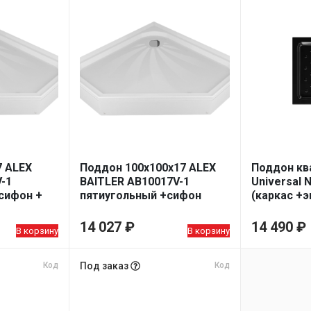
7 ALEX
Поддон 100х100х17 ALEX
Поддон кв
-1
BAITLER AB10017V-1
Universal N
сифон +
пятиугольный +сифон
(каркас +э
+каркас
см BLACK
14 027
₽
14 490
₽
В корзину
В корзину
Код
Под заказ
Код