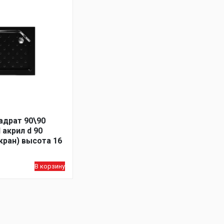
адрат 90\90
 акрил d 90
кран) высота 16
В корзину