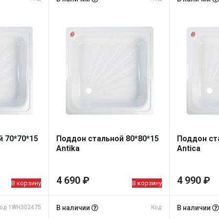
 70*70*15
Поддон стальной 80*80*15
Поддон ст
Antika
Antica
4 690
₽
4 990
₽
В корзину
В корзину
од 1WH302475
В наличии
Код
В наличии