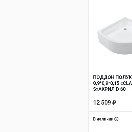
ПОДДОН ПОЛУК
0,9*0,9*0,15 «CL
S»АКРИЛ D 60
(КАРКАС+ЭКРАН
СМ
12 509
₽
В наличии