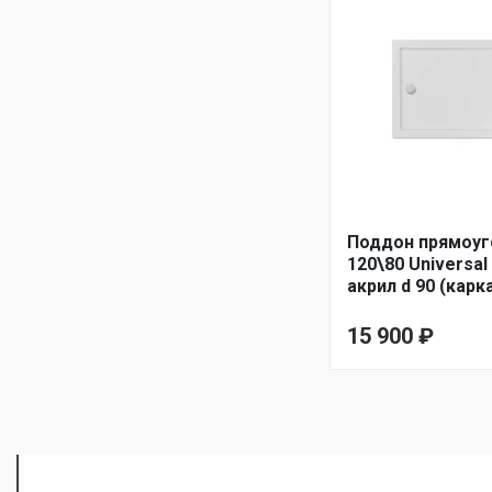
Поддон прямоу
120\80 Universal
акрил d 90 (карк
высота 13 см
15 900
₽