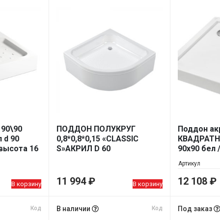
 90\90
ПОДДОН ПОЛУКРУГ
Поддон ак
л d 90
0,8*0,8*0,15 «CLASSIC
КВАДРАТН
 высота 16
S»АКРИЛ D 60
90х90 бел 
(КАРКАС+ЭКРАН) ВЫС.30
Артикул
СМ
11 994
₽
12 108
₽
В корзину
В корзину
Код
В наличии
Код
Под заказ