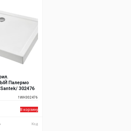
рил.
ЫЙ Палермо
/Santek/ 302476
1WH302476
В корзину
Код