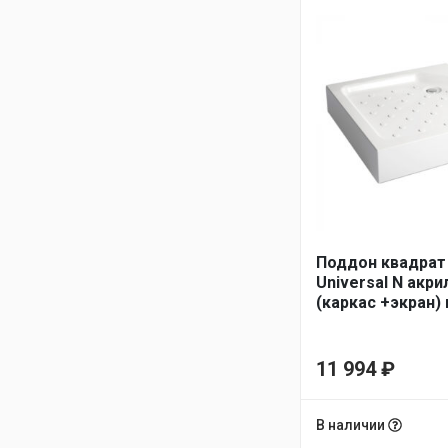
Поддон квадрат
Universal N акри
(каркас +экран)
см
11 994
₽
В наличии