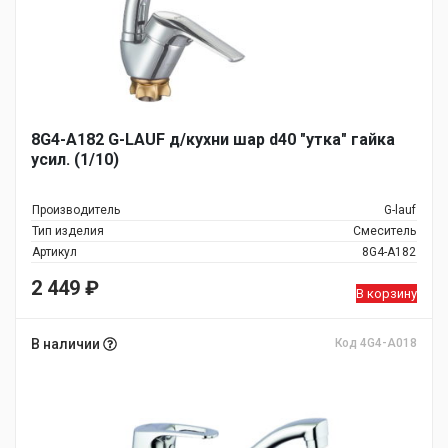
8G4-A182 G-LAUF д/кухни шар d40 "утка" гайка
усил. (1/10)
Производитель
G-lauf
Тип изделия
Смеситель
Артикул
8G4-A182
2 449
₽
В корзину
В наличии
Код 4G4-A018