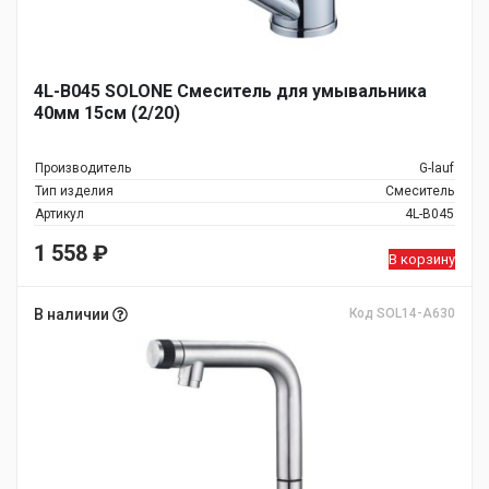
4L-B045 SOLONE Смеситель для умывальника
40мм 15см (2/20)
Производитель
G-lauf
Тип изделия
Смеситель
Артикул
4L-B045
1 558
₽
В корзину
В наличии
Код SOL14-A630