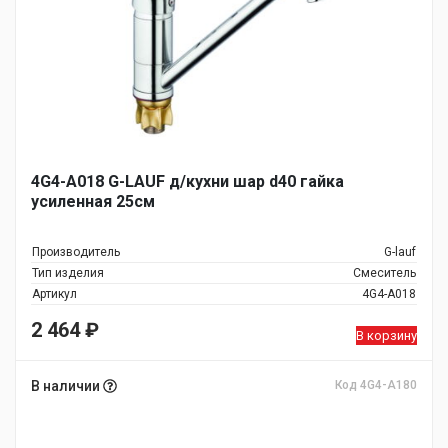
4G4-A018 G-LAUF д/кухни шар d40 гайка
усиленная 25см
Производитель
G-lauf
Тип изделия
Смеситель
Артикул
4G4-A018
2 464
₽
В корзину
В наличии
Код 4G4-A180