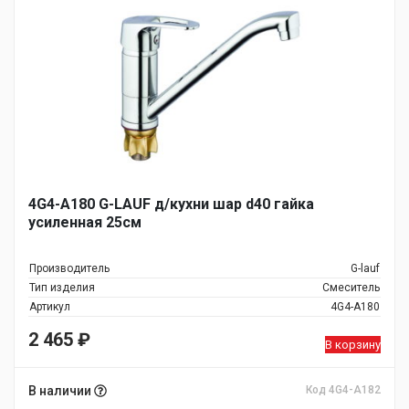
4G4-A180 G-LAUF д/кухни шар d40 гайка
усиленная 25см
Производитель
G-lauf
Тип изделия
Смеситель
Артикул
4G4-A180
2 465
₽
В корзину
В наличии
Код 4G4-A182