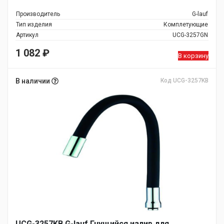
Производитель
G-lauf
Тип изделия
Комплетующие
Артикул
UCG-3257GN
1 082
₽
В корзину
В наличии
Код UCG-3257KB
UCG-3257KB G-lauf Гнущийся излив для