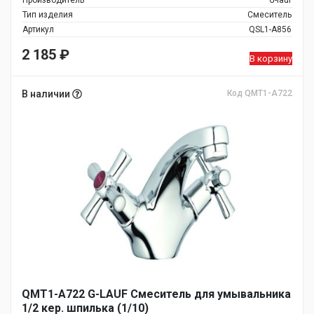
Производитель
G-lauf
Тип изделия
Смеситель
Артикул
QSL1-A856
2 185
₽
В корзину
В наличии
Код QMT1-A722
QMT1-A722 G-LAUF Смеситель для умывальника
1/2 кер. шпилька (1/10)