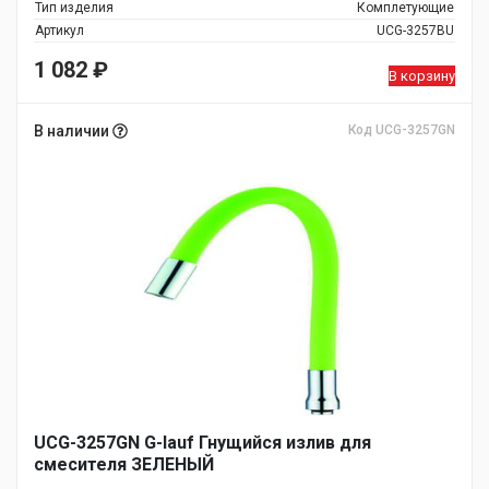
Тип изделия
Комплетующие
Артикул
UCG-3257BU
1 082
₽
В корзину
В наличии
Код UCG-3257GN
UCG-3257GN G-lauf Гнущийся излив для
смесителя ЗЕЛЕНЫЙ