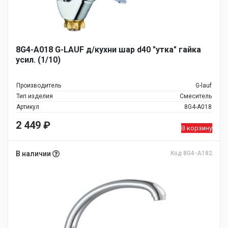
8G4-A018 G-LAUF д/кухни шар d40 "утка" гайка
усил. (1/10)
Производитель
G-lauf
Тип изделия
Смеситель
Артикул
8G4-A018
2 449
₽
В корзину
В наличии
Код 8G4-A182