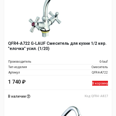
QFR4-A722 G-LAUF Смеситель для кухни 1/2 кер.
"елочка" усил. (1/20)
Производитель
G-lauf
Тип изделия
Смеситель
Артикул
QFR4-A722
1 740
₽
В корзину
В наличии
Код QFR4-A827