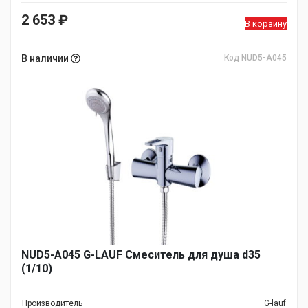
2 653
₽
В корзину
В наличии
Код NUD5-A045
NUD5-A045 G-LAUF Смеситель для душа d35
(1/10)
Производитель
G-lauf