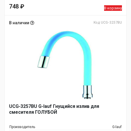
748
₽
В корзину
В наличии
Код UCG-3257BU
UCG-3257BU G-lauf Гнущийся излив для
смесителя ГОЛУБОЙ
Производитель
G-lauf