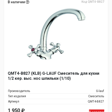
В наличии
Код QMT4-B827
QMT4-B827 (KLB) G-LAUF Смеситель для кухни
1/2 кер. выс. нос шпильки (1/10)
Производитель
G-lauf
Тип изделия
Смеситель
Артикул
QMT4-B827
1 950
₽
В корзину