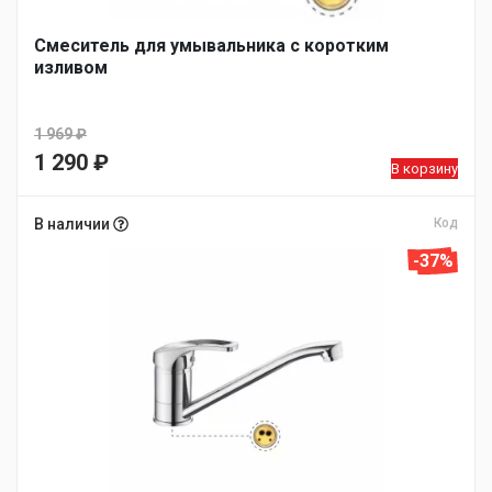
Смеситель для умывальника с коротким
изливом
1 969
₽
Первоначальная
1 290
₽
В корзину
цена
Текущая
составляла
цена:
В наличии
Код
1
1
-37%
969 ₽.
290 ₽.