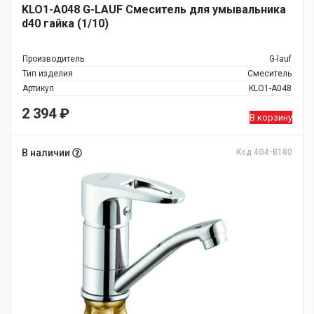
KLO1-A048 G-LAUF Смеситель для умывальника
d40 гайка (1/10)
Производитель
G-lauf
Тип изделия
Смеситель
Артикул
KLO1-A048
2 394
₽
В корзину
В наличии
Код 4G4-B180