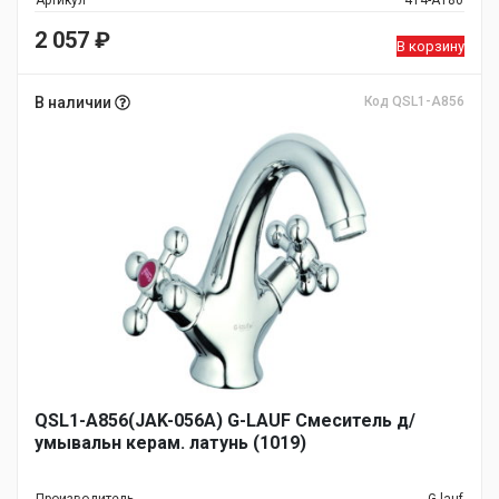
Артикул
4T4-A180
2 057
₽
В корзину
В наличии
Код QSL1-A856
QSL1-A856(JAK-056А) G-LAUF Смеситель д/
умывальн керам. латунь (1019)