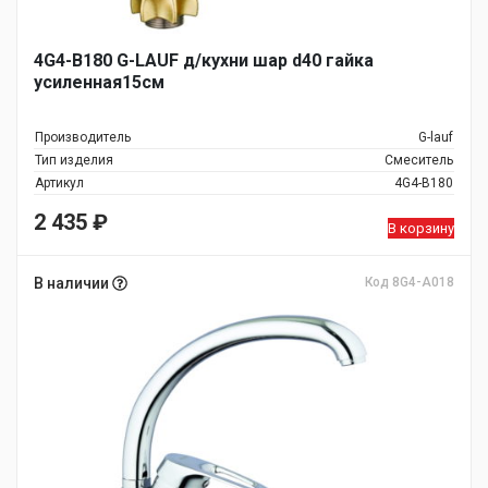
4G4-B180 G-LAUF д/кухни шар d40 гайка
усиленная15см
Производитель
G-lauf
Тип изделия
Смеситель
Артикул
4G4-B180
2 435
₽
В корзину
В наличии
Код 8G4-A018