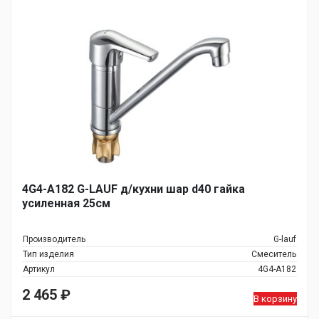
4G4-A182 G-LAUF д/кухни шар d40 гайка
усиленная 25см
Производитель
G-lauf
Тип изделия
Смеситель
Артикул
4G4-A182
2 465
₽
В корзину