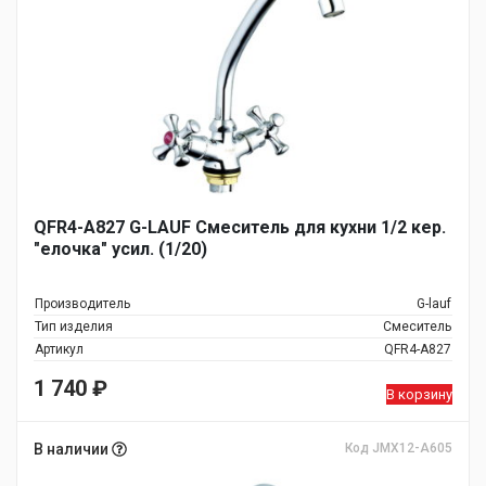
QFR4-A827 G-LAUF Смеситель для кухни 1/2 кер.
"елочка" усил. (1/20)
Производитель
G-lauf
Тип изделия
Смеситель
Артикул
QFR4-A827
1 740
₽
В корзину
В наличии
Код JMX12-A605