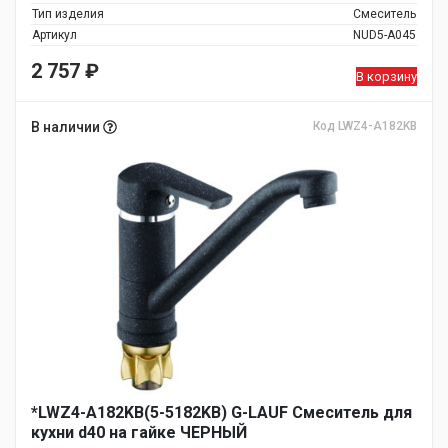
Тип изделия
Смеситель
Артикул
NUD5-A045
2 757
₽
В корзину
В наличии
Код LWZ4-A182KB
*LWZ4-A182KB(5-5182KB) G-LAUF Смеситель для
кухни d40 на гайке ЧЕРНЫЙ