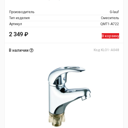
Производитель
G-lauf
Тип изделия
Смеситель
Артикул
QMT1-A722
2 349
₽
В корзину
В наличии
Код KLO1-A048