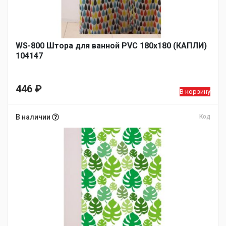
WS-800 Штора для ванной PVC 180х180 (КАПЛИ)
104147
446
₽
В корзину
В наличии
Код