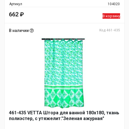
Артикул
104020
662
₽
В корзину
В наличии
Код 461-435
461-435 VETTA Штора для ванной 180х180, ткань
полиэстер, с утяжелит."Зеленая ажурная"