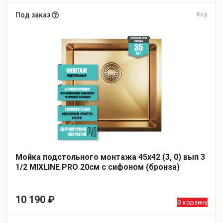
цена
Текущая
составляла
цена:
Под заказ
Код
11
9
050 ₽.
990 ₽.
Мойка подстольного монтажа 45х42 (3, 0) вып 3
1/2 MIXLINE PRO 20см с сифоном (бронза)
10 190
₽
В корзину