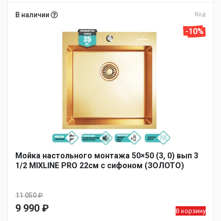
В наличии
Код
-10%
Мойка настольного монтажа 50×50 (3, 0) вып 3
1/2 MIXLINE PRO 22см с сифоном (ЗОЛОТО)
11 050
₽
Первоначальная
9 990
₽
В корзину