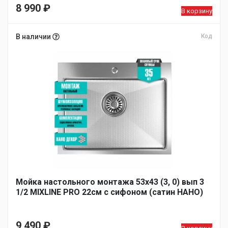
Первоначальная
8 990
₽
В корзину
цена
Текущая
составляла
цена:
В наличии
Код
9
8
545 ₽.
990 ₽.
Мойка настольного монтажа 53х43 (3, 0) вып 3
1/2 MIXLINE PRO 22см с сифоном (сатин НАНО)
9 490
₽