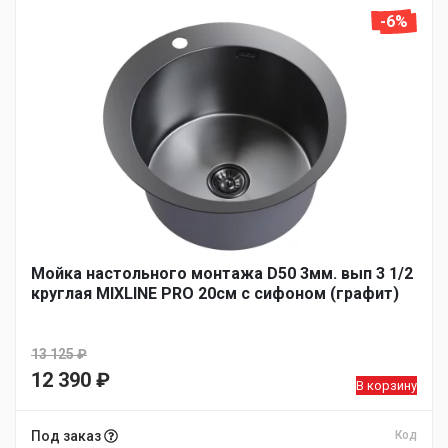
-6%
Мойка настольного монтажа D50 3мм. вып 3 1/2
круглая MIXLINE PRO 20см с сифоном (графит)
13 125
₽
Первоначальная
12 390
₽
В корзину
цена
Текущая
составляла
цена:
Под заказ
Код