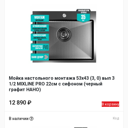
13
12
125 ₽.
390 ₽.
Мойка настольного монтажа 53х43 (3, 0) вып 3
1/2 MIXLINE PRO 22см с сифоном (черный
графит НАНО)
12 890
₽
В корзину
В наличии
Код