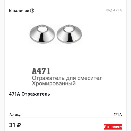
В наличии
Код 471А
471А Отражатель
Артикул
471А
31
₽
В корзину