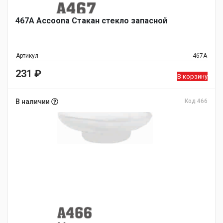
467A Accoona Стакан стекло запасной
Артикул
467A
231
₽
В корзину
В наличии
Код 466