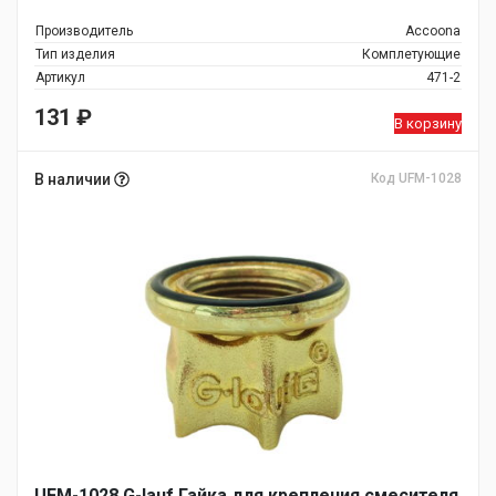
Производитель
Accoona
Тип изделия
Комплетующие
Артикул
471-2
131
₽
В корзину
В наличии
Код UFM-1028
UFM-1028 G-lauf Гайка для крепления смесителя