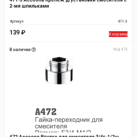
2-мя шпильками
Артикул
471-3
139
₽
В корзину
В наличии
Код 472
472 Accoona Втулка для смесителя 3/4г-1/2ш