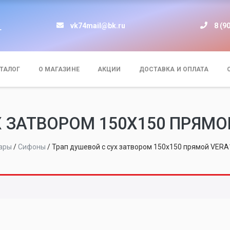
vk74mail@bk.ru
8 (9
т
ТАЛОГ
О МАГАЗИНЕ
АКЦИИ
ДОСТАВКА И ОПЛАТА
ЗАТВОРОМ 150Х150 ПРЯМОЙ 
ары
/
Сифоны
/
Трап душевой с сух затвором 150х150 прямой VERA1