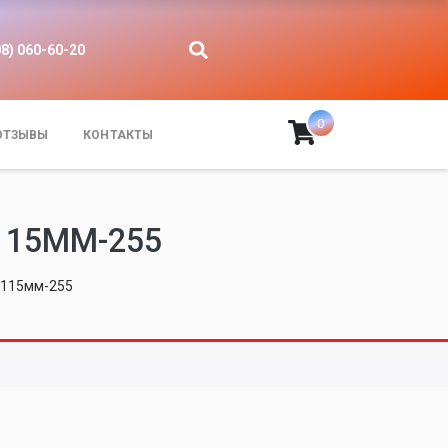
08) 060-60-20
0
ОТЗЫВЫ
КОНТАКТЫ
115ММ-255
e 115мм-255