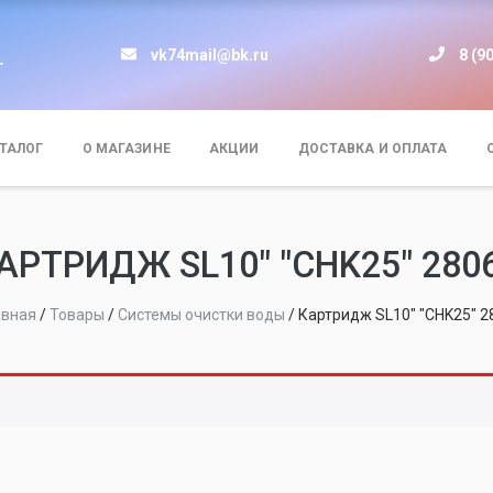
vk74mail@bk.ru
8 (9
т
ТАЛОГ
О МАГАЗИНЕ
АКЦИИ
ДОСТАВКА И ОПЛАТА
АРТРИДЖ SL10" "CHK25" 280
авная
/
Товары
/
Системы очистки воды
/
Картридж SL10" "CHK25" 2