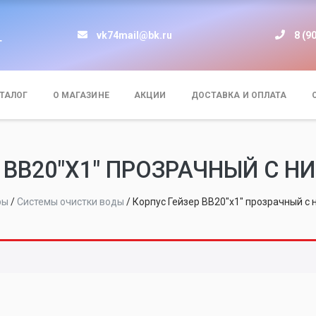
vk74mail@bk.ru
8 (9
т
ТАЛОГ
О МАГАЗИНЕ
АКЦИИ
ДОСТАВКА И ОПЛАТА
 BB20"Х1" ПРОЗРАЧНЫЙ С Н
ры
/
Системы очистки воды
/
Корпус Гейзер BB20"х1" прозрачный с