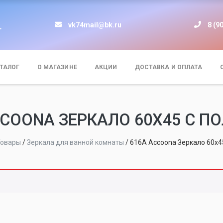
vk74mail@bk.ru
8 (9
т
ТАЛОГ
О МАГАЗИНЕ
АКЦИИ
ДОСТАВКА И ОПЛАТА
CCOONA ЗЕРКАЛО 60X45 С П
овары
/
Зеркала для ванной комнаты
/
616А Accoona Зеркало 60x4